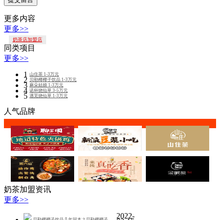
更多内容
更多>>
奶茶店加盟店
同类项目
更多>>
1
山住茶
1-3万元
2
贝勒椰椰子饮品
1-3万元
3
麻朵姑娘
1-3万元
4
诺杯烧仙草
3-5万元
5
遇苋烧仙草
1-3万元
人气品牌
奶茶加盟资讯
更多>>
2022-
贝勒椰椰子饮品几年回本？贝勒椰椰子饮品为什么那.