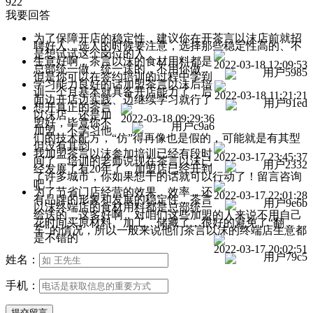
922
我要回答
为了保障开店的稳定性，建议你在开茶言以沫店前就招
聘好人，选人的时候要注意，选择那些稳定性高的、不
是想试试这个岗位的人
生意好啊，茶言以沫的食材用料都是
2022-03-18 12:09:53
总部统一做、统一送的，不用你做，
用户5985
但是你可以在签约培训的过程中学到
学习能力良好的话加盟茶言以沫后培
训一个月基本就具备开店能力了，后
2022-03-18 11:21:21
面边开店边实践、边继续学习就行了
用户91ed
想开真正的茶言
以沫店，还是加
2022-03-18 09:29:36
盟好，毕竟你不
用户c9a6
加盟、不学习他
们的技术配方，“仿”得再像也是假的，可能就是有其型
但没有其韵
我加盟茶言以沫参加培训已经有段时
2022-03-17 23:45:37
间了，培训的老师说现在茶言以沫已
用户2332
经发展了有20年了，加盟店已经开到
了许多城市，你如果想干的话就可以行动了！留言咨询
吧！
为了节省门店经营的效果、效率，还
2022-03-17 22:01:28
有品牌的形象和发展的稳定性，茶言
用户9e6b
以沫终端店的食材用料都是总部统一
给送的，这多好啊，对咱们这些加盟的人来说不用自己
花时间买原材料、加工、储藏了，很好的避免了“翻
车”的情况，所以一般来说他们茶言以沫的终端店生意都
是不错的
2022-03-17 20:02:51
用户79c5
姓名：
手机：
提交留言