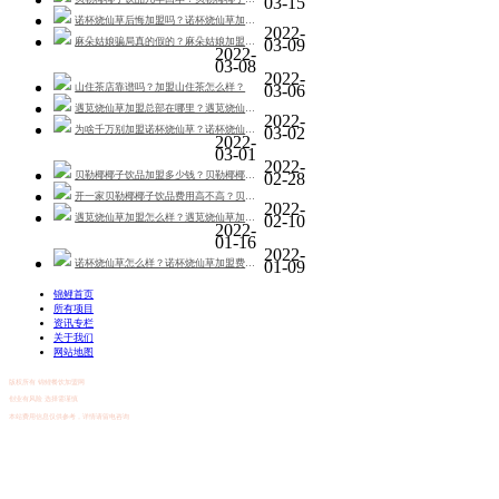
03-15
诺杯烧仙草后悔加盟吗？诺杯烧仙草加盟就是骗子？
2022-
麻朵姑娘骗局真的假的？麻朵姑娘加盟要满足哪些条.
03-09
2022-
03-08
2022-
山住茶店靠谱吗？加盟山住茶怎么样？
03-06
遇苋烧仙草加盟总部在哪里？遇苋烧仙草加盟怎么样.
2022-
为啥千万别加盟诺杯烧仙草？诺杯烧仙草是加盟骗局.
03-02
2022-
03-01
2022-
贝勒椰椰子饮品加盟多少钱？贝勒椰椰子饮品总部热.
02-28
开一家贝勒椰椰子饮品费用高不高？贝勒椰椰子饮品.
2022-
遇苋烧仙草加盟怎么样？遇苋烧仙草加盟电话多少？
02-10
2022-
01-16
2022-
诺杯烧仙草怎么样？诺杯烧仙草加盟费多少钱？
01-09
锦鲤首页
所有项目
资讯专栏
关于我们
网站地图
版权所有 锦鲤餐饮加盟网
创业有风险 选择需谨慎
本站费用信息仅供参考，详情请留电咨询