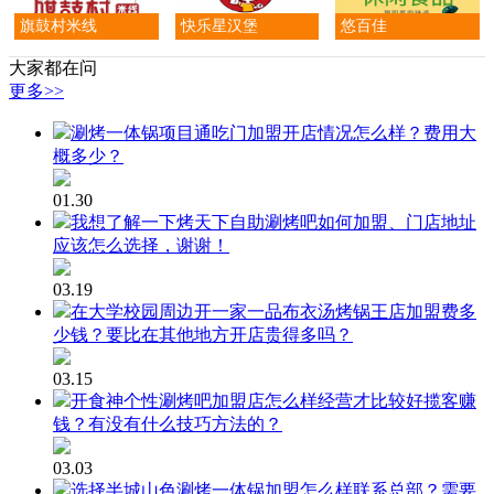
旗鼓村米线
快乐星汉堡
悠百佳
大家都在问
更多>>
涮烤一体锅项目通吃门加盟开店情况怎么样？费用大
概多少？
01.30
我想了解一下烤天下自助涮烤吧如何加盟、门店地址
应该怎么选择，谢谢！
03.19
在大学校园周边开一家一品布衣汤烤锅王店加盟费多
少钱？要比在其他地方开店贵得多吗？
03.15
开食神个性涮烤吧加盟店怎么样经营才比较好揽客赚
钱？有没有什么技巧方法的？
03.03
选择半城山色涮烤一体锅加盟怎么样联系总部？需要