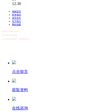
12.30
锦鲤首页
所有项目
资讯专栏
关于我们
网站地图
版权所有 锦鲤餐饮加盟网
创业有风险 选择需谨慎
本站费用信息仅供参考，详情请留电咨询
点击留言
获取资料
在线咨询