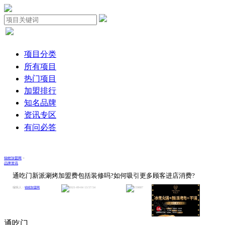
项目分类
所有项目
热门项目
加盟排行
知名品牌
资讯专区
有问必答
锦鲤加盟网
>
品牌资讯
通吃门新派涮烤加盟费包括装修吗?如何吸引更多顾客进店消费?
编辑人：
锦鲤加盟网
2021-09-04 13:57:54
159887
通吃门