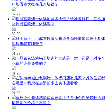
的加盟费大概在几万块钱？
02.27
辣尚宫涮烤一体锅加盟多少钱？钱准备好后，怎么加
盟辣尚宫涮烤一体锅呢？
02.20
对于新手、小成本投资商来说食鼎轩能加盟吗？具体
流程步骤有哪些？
01.28
一品布衣汤烤锅王培训的方式是一对一还是一对多？
花钱的还是免费的？
01.20
在珠海半城山色涮烤一体锅门店有几家？具体位置都
在哪里？我想在加盟前多去实体店看看
01.03
食神个性涮烤吧加盟费要多少？食神个性涮烤吧店厨
房设备的价格贵不贵？