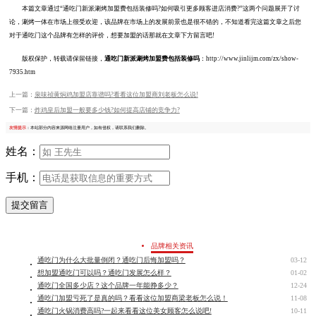
本篇文章通过“通吃门新派涮烤加盟费包括装修吗?如何吸引更多顾客进店消费?”这两个问题展开了讨
论，涮烤一体在市场上很受欢迎，该品牌在市场上的发展前景也是很不错的，不知道看完这篇文章之后您
对于通吃门这个品牌有怎样的评价，想要加盟的话那就在文章下方留言吧!
版权保护，转载请保留链接，
通吃门新派涮烤加盟费包括装修吗
：http://www.jinlijm.com/zx/show-
7935.htm
上一篇：
泉味祯黄焖鸡加盟店靠谱吗?看看这位加盟商刘老板怎么说!
下一篇：
炸鸡皇后加盟一般要多少钱?如何提高店铺的竞争力?
友情提示
：本站部分内容来源网络注册用户，如有侵权，请联系我们删除。
姓名：
手机：
提交留言
品牌相关资讯
通吃门为什么大批量倒闭？通吃门后悔加盟吗？
03-12
想加盟通吃门可以吗？通吃门发展怎么样？
01-02
通吃门全国多少店？这个品牌一年能挣多少？
12-24
通吃门加盟亏死了是真的吗？看看这位加盟商梁老板怎么说！
11-08
通吃门火锅消费高吗?一起来看看这位美女顾客怎么说吧!
10-11