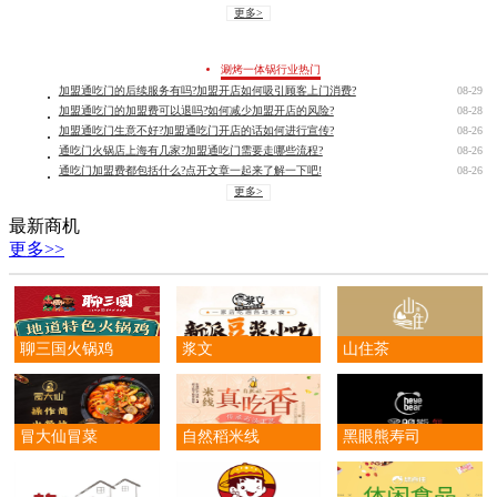
更多>
涮烤一体锅行业热门
加盟通吃门的后续服务有吗?加盟开店如何吸引顾客上门消费?
08-29
加盟通吃门的加盟费可以退吗?如何减少加盟开店的风险?
08-28
加盟通吃门生意不好?加盟通吃门开店的话如何进行宣传?
08-26
通吃门火锅店上海有几家?加盟通吃门需要走哪些流程?
08-26
通吃门加盟费都包括什么?点开文章一起来了解一下吧!
08-26
更多>
最新商机
更多>>
聊三国火锅鸡
浆文
山住茶
冒大仙冒菜
自然稻米线
黑眼熊寿司